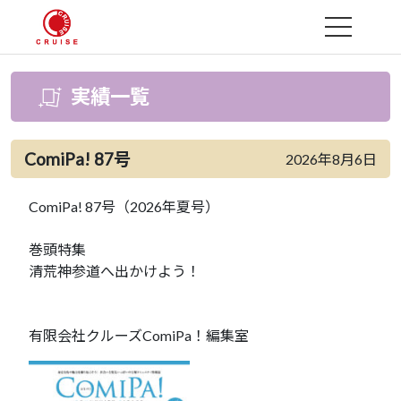
MENU
実績一覧
ComiPa! 87号
2026年8月6日
ComiPa! 87号（2026年夏号）
巻頭特集
清荒神参道へ出かけよう！
有限会社クルーズComiPa！編集室