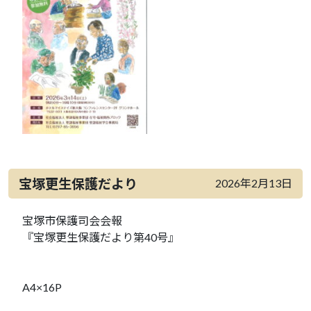
宝塚更生保護だより
2026年2月13日
宝塚市保護司会会報
『宝塚更生保護だより第40号』
A4×16P