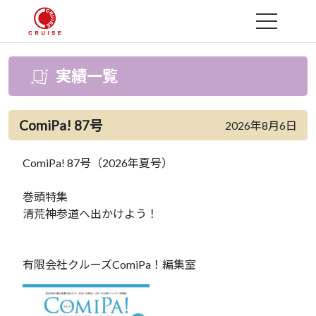
MENU
実績一覧
ComiPa! 87号
2026年8月6日
ComiPa! 87号（2026年夏号）
巻頭特集
清荒神参道へ出かけよう！
有限会社クルーズComiPa！編集室