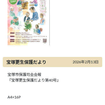
宝塚更生保護だより
2026年2月13日
宝塚市保護司会会報
『宝塚更生保護だより第40号』
A4×16P