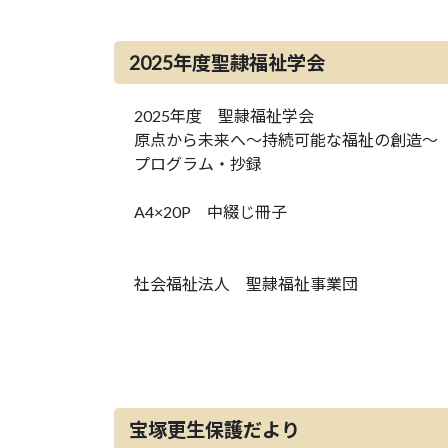
2025年度聖隷福祉学会
2025年度 聖隷福祉学会
原点から未来へ～持続可能な福祉の創造～
プログラム・抄録
A4×20P 中綴じ冊子
社会福祉法人 聖隷福祉事業団
宝塚更生保護だより