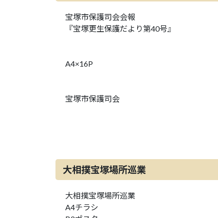
宝塚市保護司会会報
『宝塚更生保護だより第40号』
A4×16P
宝塚市保護司会
大相撲宝塚場所巡業
大相撲宝塚場所巡業
A4チラシ