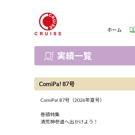
ホーム
実績一覧
ComiPa! 87号
ComiPa! 87号（2026年夏号）
巻頭特集
清荒神参道へ出かけよう！