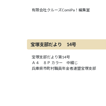
有限会社クルーズComiPa！編集室
宝塚支部だより 14号
宝塚支部だより第14号
Ａ４ ８Ｐ カラー 中綴じ
兵庫県市町村職員年金者連盟宝塚支部