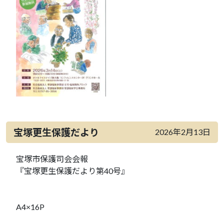
宝塚更生保護だより
2026年2月13日
宝塚市保護司会会報
『宝塚更生保護だより第40号』
A4×16P