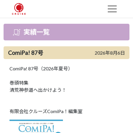
MENU
実績一覧
ComiPa! 87号
2026年8月6日
ComiPa! 87号（2026年夏号）
巻頭特集
清荒神参道へ出かけよう！
有限会社クルーズComiPa！編集室