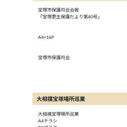
宝塚市保護司会会報
『宝塚更生保護だより第40号』
A4×16P
宝塚市保護司会
大相撲宝塚場所巡業
大相撲宝塚場所巡業
A4チラシ