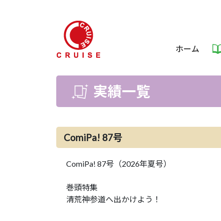
ホーム
実績一覧
ComiPa! 87号
ComiPa! 87号（2026年夏号）
巻頭特集
清荒神参道へ出かけよう！