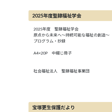
2025年度聖隷福祉学会
2025年度 聖隷福祉学会
原点から未来へ～持続可能な福祉の創造～
プログラム・抄録
A4×20P 中綴じ冊子
社会福祉法人 聖隷福祉事業団
宝塚更生保護だより