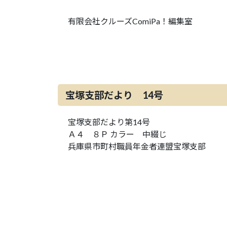
有限会社クルーズComiPa！編集室
宝塚支部だより 14号
宝塚支部だより第14号
Ａ４ ８Ｐ カラー 中綴じ
兵庫県市町村職員年金者連盟宝塚支部