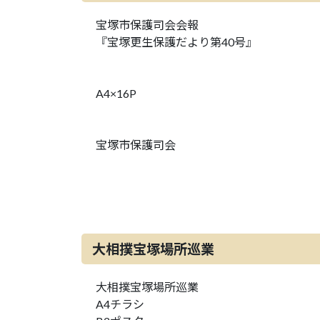
宝塚市保護司会会報
『宝塚更生保護だより第40号』
A4×16P
宝塚市保護司会
大相撲宝塚場所巡業
大相撲宝塚場所巡業
A4チラシ