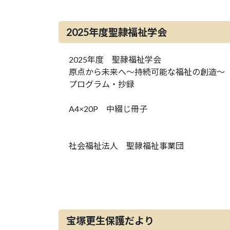
2025年度聖隷福祉学会
2025年度 聖隷福祉学会
原点から未来へ～持続可能な福祉の創造～
プログラム・抄録
A4×20P 中綴じ冊子
社会福祉法人 聖隷福祉事業団
宝塚更生保護だより