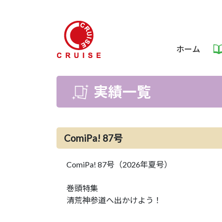
ホーム
実績一覧
ComiPa! 87号
ComiPa! 87号（2026年夏号）
巻頭特集
清荒神参道へ出かけよう！