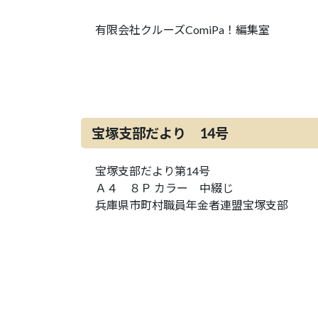
有限会社クルーズComiPa！編集室
宝塚支部だより 14号
宝塚支部だより第14号
Ａ４ ８Ｐ カラー 中綴じ
兵庫県市町村職員年金者連盟宝塚支部