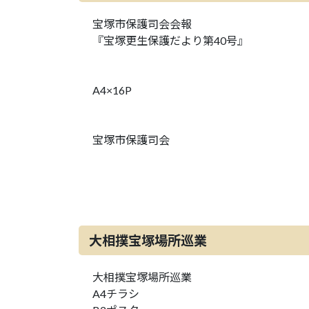
宝塚市保護司会会報
『宝塚更生保護だより第40号』
A4×16P
宝塚市保護司会
大相撲宝塚場所巡業
大相撲宝塚場所巡業
A4チラシ