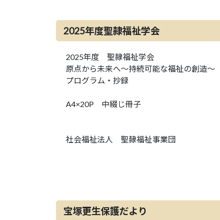
2025年度聖隷福祉学会
2025年度 聖隷福祉学会
原点から未来へ～持続可能な福祉の創造～
プログラム・抄録
A4×20P 中綴じ冊子
社会福祉法人 聖隷福祉事業団
宝塚更生保護だより