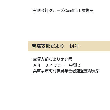
有限会社クルーズComiPa！編集室
宝塚支部だより 14号
宝塚支部だより第14号
Ａ４ ８Ｐ カラー 中綴じ
兵庫県市町村職員年金者連盟宝塚支部