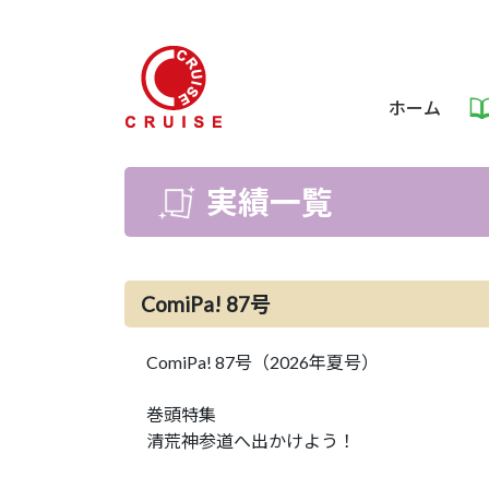
ホーム
実績一覧
ComiPa! 87号
ComiPa! 87号（2026年夏号）
巻頭特集
清荒神参道へ出かけよう！