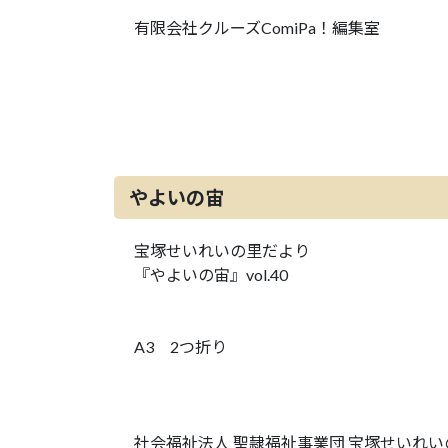
有限会社クルーズComiPa！編集室
やよいの宙
宝塚せいれいの里だより
『やよいの宙』vol.40
A3 2つ折り
社会福祉法人 聖隷福祉事業団 宝塚せいれい