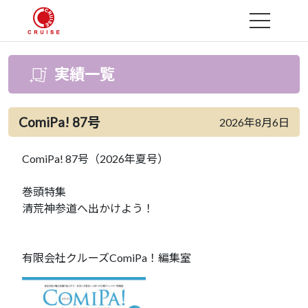
MENU
実績一覧
ComiPa! 87号
2026年8月6日
ComiPa! 87号（2026年夏号）
巻頭特集
清荒神参道へ出かけよう！
有限会社クルーズComiPa！編集室