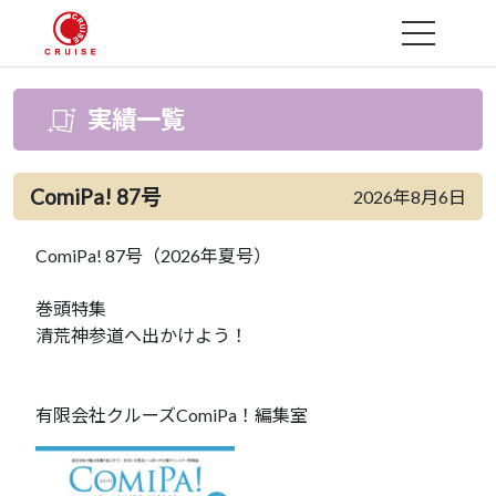
MENU
実績一覧
ComiPa! 87号
2026年8月6日
ComiPa! 87号（2026年夏号）
巻頭特集
清荒神参道へ出かけよう！
有限会社クルーズComiPa！編集室