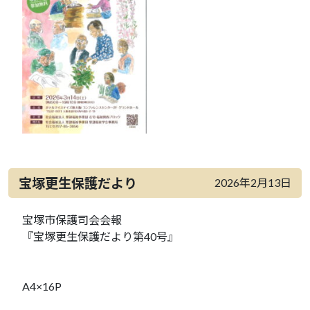
宝塚更生保護だより
2026年2月13日
宝塚市保護司会会報
『宝塚更生保護だより第40号』
A4×16P