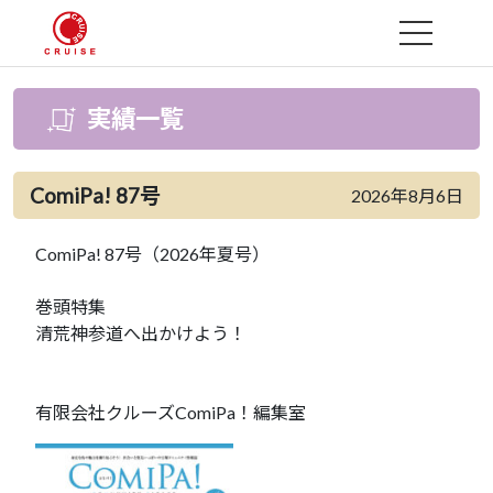
MENU
実績一覧
ComiPa! 87号
2026年8月6日
ComiPa! 87号（2026年夏号）
巻頭特集
清荒神参道へ出かけよう！
有限会社クルーズComiPa！編集室