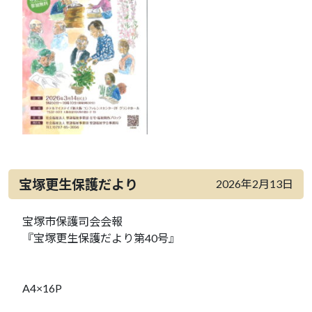
宝塚更生保護だより
2026年2月13日
宝塚市保護司会会報
『宝塚更生保護だより第40号』
A4×16P