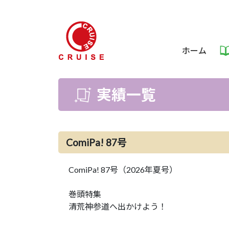
ホーム
実績一覧
ComiPa! 87号
ComiPa! 87号（2026年夏号）
巻頭特集
清荒神参道へ出かけよう！