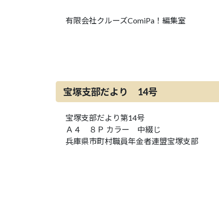
有限会社クルーズComiPa！編集室
宝塚支部だより 14号
宝塚支部だより第14号
Ａ４ ８Ｐ カラー 中綴じ
兵庫県市町村職員年金者連盟宝塚支部