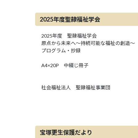
2025年度聖隷福祉学会
2025年度 聖隷福祉学会
原点から未来へ～持続可能な福祉の創造～
プログラム・抄録
A4×20P 中綴じ冊子
社会福祉法人 聖隷福祉事業団
宝塚更生保護だより