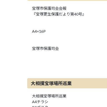
宝塚市保護司会会報
『宝塚更生保護だより第40号』
A4×16P
宝塚市保護司会
大相撲宝塚場所巡業
大相撲宝塚場所巡業
A4チラシ