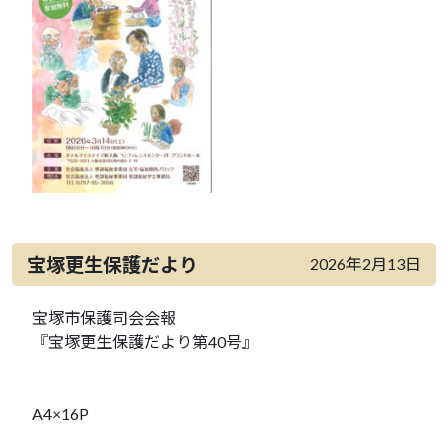
宝塚更生保護だより
2026年2月13日
宝塚市保護司会会報
『宝塚更生保護だより第40号』
A4×16P