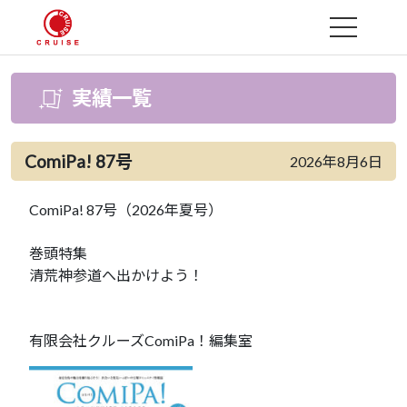
MENU
実績一覧
ComiPa! 87号
2026年8月6日
ComiPa! 87号（2026年夏号）
巻頭特集
清荒神参道へ出かけよう！
有限会社クルーズComiPa！編集室