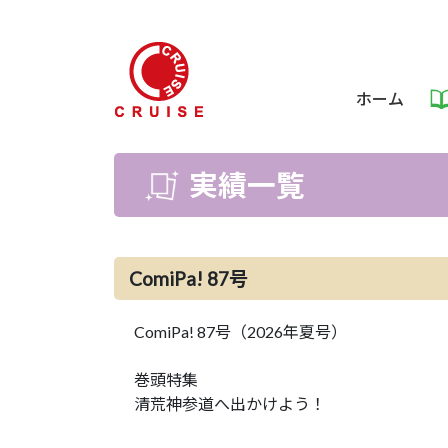
ホーム
実績一覧
ComiPa! 87号
ComiPa! 87号（2026年夏号）
巻頭特集
清荒神参道へ出かけよう！