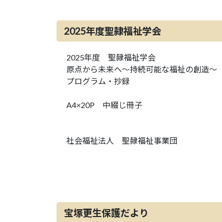
2025年度聖隷福祉学会
2025年度 聖隷福祉学会
原点から未来へ～持続可能な福祉の創造～
プログラム・抄録
A4×20P 中綴じ冊子
社会福祉法人 聖隷福祉事業団
宝塚更生保護だより