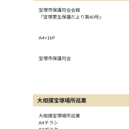
宝塚市保護司会会報
『宝塚更生保護だより第40号』
A4×16P
宝塚市保護司会
大相撲宝塚場所巡業
大相撲宝塚場所巡業
A4チラシ