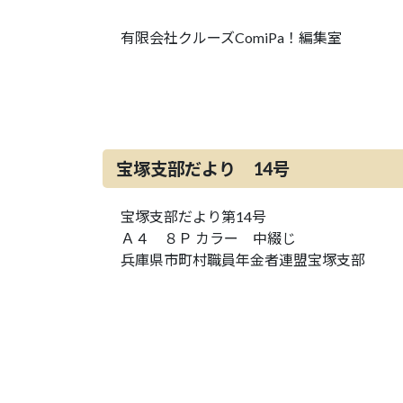
有限会社クルーズComiPa！編集室
宝塚支部だより 14号
宝塚支部だより第14号
Ａ４ ８Ｐ カラー 中綴じ
兵庫県市町村職員年金者連盟宝塚支部