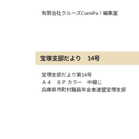
有限会社クルーズComiPa！編集室
宝塚支部だより 14号
宝塚支部だより第14号
Ａ４ ８Ｐ カラー 中綴じ
兵庫県市町村職員年金者連盟宝塚支部