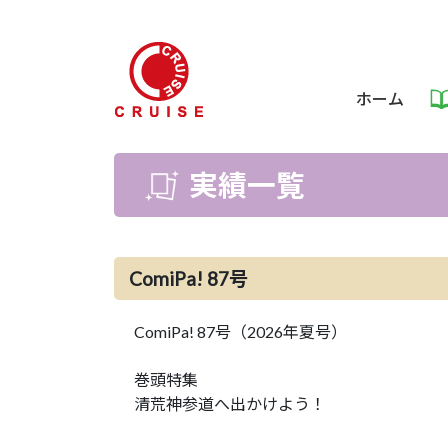
ホーム
実績一覧
ComiPa! 87号
ComiPa! 87号（2026年夏号）
巻頭特集
清荒神参道へ出かけよう！