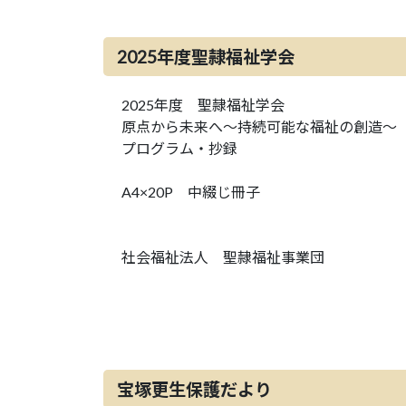
2025年度聖隷福祉学会
2025年度 聖隷福祉学会
原点から未来へ～持続可能な福祉の創造～
プログラム・抄録
A4×20P 中綴じ冊子
社会福祉法人 聖隷福祉事業団
宝塚更生保護だより