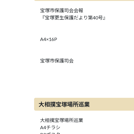
宝塚市保護司会会報
『宝塚更生保護だより第40号』
A4×16P
宝塚市保護司会
大相撲宝塚場所巡業
大相撲宝塚場所巡業
A4チラシ