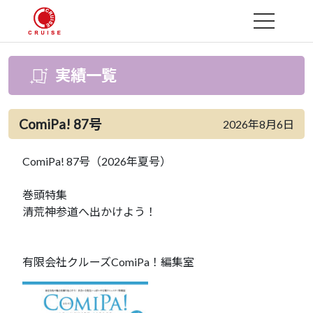
MENU
実績一覧
ComiPa! 87号
2026年8月6日
ComiPa! 87号（2026年夏号）
巻頭特集
清荒神参道へ出かけよう！
有限会社クルーズComiPa！編集室