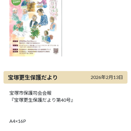
宝塚更生保護だより
2026年2月13日
宝塚市保護司会会報
『宝塚更生保護だより第40号』
A4×16P