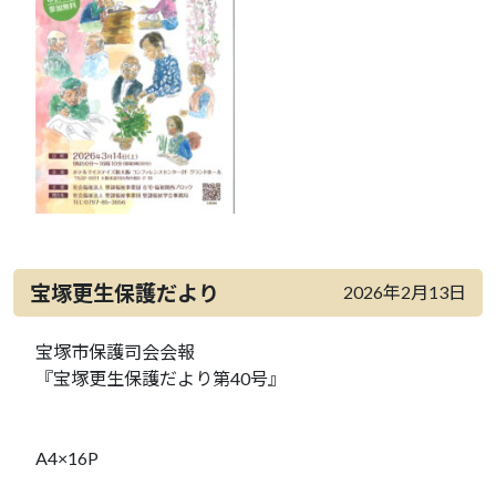
宝塚更生保護だより
2026年2月13日
宝塚市保護司会会報
『宝塚更生保護だより第40号』
A4×16P