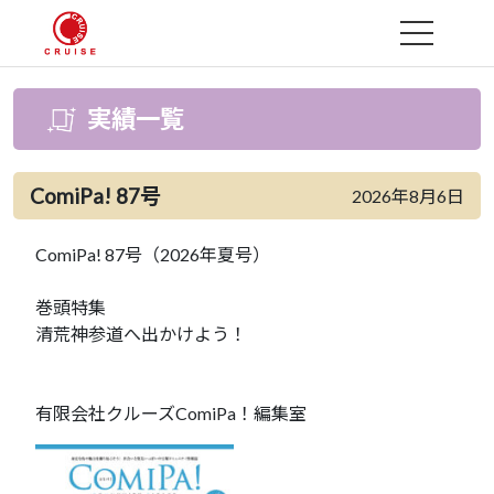
MENU
実績一覧
ComiPa! 87号
2026年8月6日
ComiPa! 87号（2026年夏号）
巻頭特集
清荒神参道へ出かけよう！
有限会社クルーズComiPa！編集室