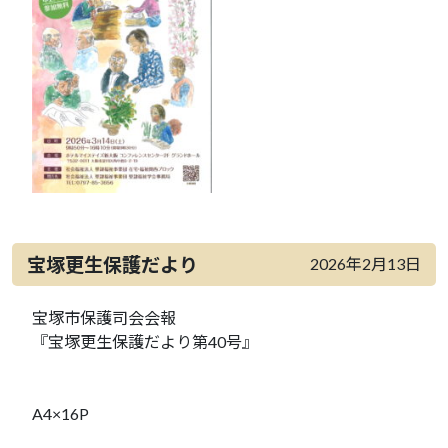
宝塚更生保護だより
2026年2月13日
宝塚市保護司会会報
『宝塚更生保護だより第40号』
A4×16P