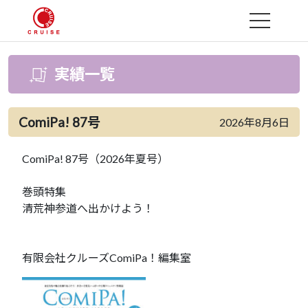
MENU
実績一覧
ComiPa! 87号
2026年8月6日
ComiPa! 87号（2026年夏号）
巻頭特集
清荒神参道へ出かけよう！
有限会社クルーズComiPa！編集室