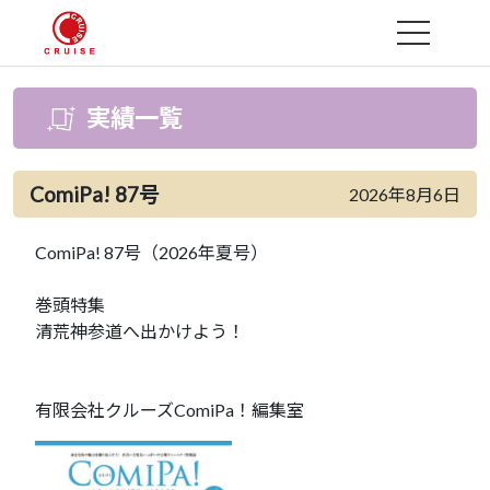
MENU
実績一覧
ComiPa! 87号
2026年8月6日
ComiPa! 87号（2026年夏号）
巻頭特集
清荒神参道へ出かけよう！
有限会社クルーズComiPa！編集室