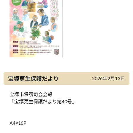
宝塚更生保護だより
2026年2月13日
宝塚市保護司会会報
『宝塚更生保護だより第40号』
A4×16P