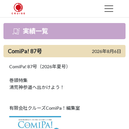
MENU
実績一覧
ComiPa! 87号
2026年8月6日
ComiPa! 87号（2026年夏号）
巻頭特集
清荒神参道へ出かけよう！
有限会社クルーズComiPa！編集室