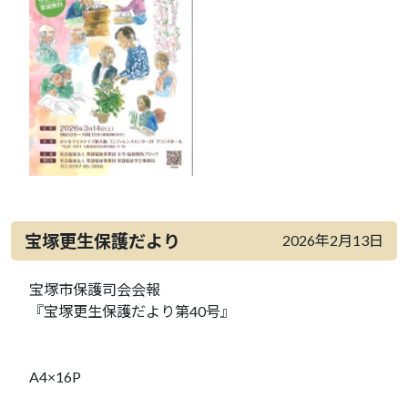
宝塚更生保護だより
2026年2月13日
宝塚市保護司会会報
『宝塚更生保護だより第40号』
A4×16P