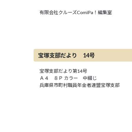
有限会社クルーズComiPa！編集室
宝塚支部だより 14号
宝塚支部だより第14号
Ａ４ ８Ｐ カラー 中綴じ
兵庫県市町村職員年金者連盟宝塚支部