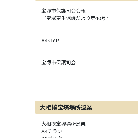
宝塚市保護司会会報
『宝塚更生保護だより第40号』
A4×16P
宝塚市保護司会
大相撲宝塚場所巡業
大相撲宝塚場所巡業
A4チラシ