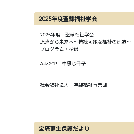
2025年度聖隷福祉学会
2025年度 聖隷福祉学会
原点から未来へ～持続可能な福祉の創造～
プログラム・抄録
A4×20P 中綴じ冊子
社会福祉法人 聖隷福祉事業団
宝塚更生保護だより