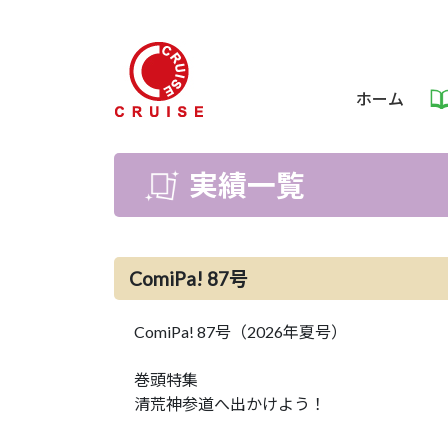
ホーム
実績一覧
ComiPa! 87号
ComiPa! 87号（2026年夏号）
巻頭特集
清荒神参道へ出かけよう！