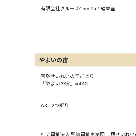
有限会社クルーズComiPa！編集室
やよいの宙
宝塚せいれいの里だより
『やよいの宙』vol.40
A3 2つ折り
社会福祉法人 聖隷福祉事業団 宝塚せいれい