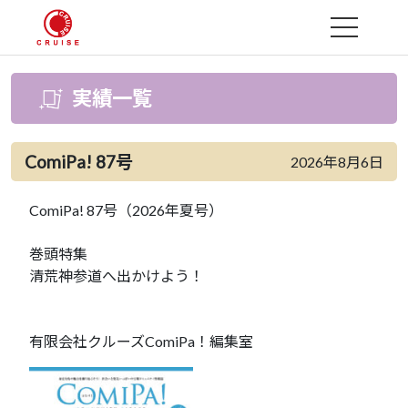
MENU
実績一覧
ComiPa! 87号
2026年8月6日
ComiPa! 87号（2026年夏号）
巻頭特集
清荒神参道へ出かけよう！
有限会社クルーズComiPa！編集室