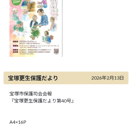
宝塚更生保護だより
2026年2月13日
宝塚市保護司会会報
『宝塚更生保護だより第40号』
A4×16P