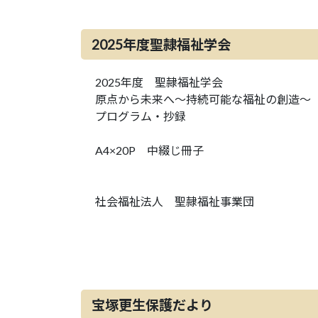
2025年度聖隷福祉学会
2025年度 聖隷福祉学会
原点から未来へ～持続可能な福祉の創造～
プログラム・抄録
A4×20P 中綴じ冊子
社会福祉法人 聖隷福祉事業団
宝塚更生保護だより