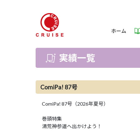
ホーム
実績一覧
ComiPa! 87号
ComiPa! 87号（2026年夏号）
巻頭特集
清荒神参道へ出かけよう！