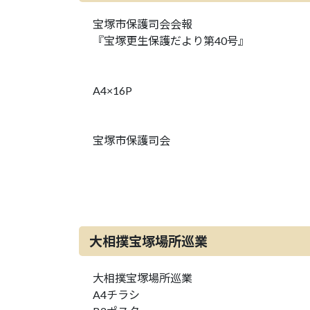
宝塚市保護司会会報
『宝塚更生保護だより第40号』
A4×16P
宝塚市保護司会
大相撲宝塚場所巡業
大相撲宝塚場所巡業
A4チラシ