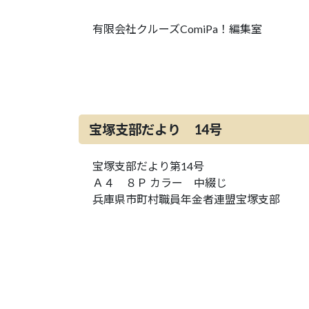
有限会社クルーズComiPa！編集室
宝塚支部だより 14号
宝塚支部だより第14号
Ａ４ ８Ｐ カラー 中綴じ
兵庫県市町村職員年金者連盟宝塚支部