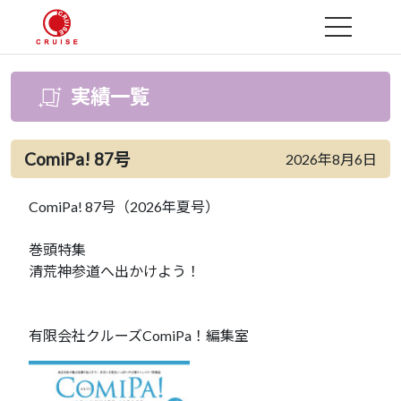
MENU
実績一覧
ComiPa! 87号
2026年8月6日
ComiPa! 87号（2026年夏号）
巻頭特集
清荒神参道へ出かけよう！
有限会社クルーズComiPa！編集室