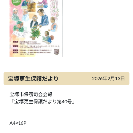
宝塚更生保護だより
2026年2月13日
宝塚市保護司会会報
『宝塚更生保護だより第40号』
A4×16P