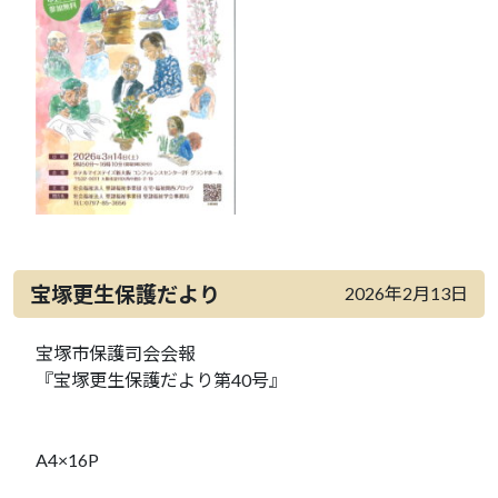
宝塚更生保護だより
2026年2月13日
宝塚市保護司会会報
『宝塚更生保護だより第40号』
A4×16P