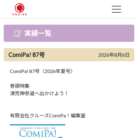
MENU
実績一覧
ComiPa! 87号
2026年8月6日
ComiPa! 87号（2026年夏号）
巻頭特集
清荒神参道へ出かけよう！
有限会社クルーズComiPa！編集室