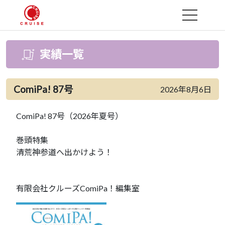
MENU
実績一覧
ComiPa! 87号
2026年8月6日
ComiPa! 87号（2026年夏号）
巻頭特集
清荒神参道へ出かけよう！
有限会社クルーズComiPa！編集室