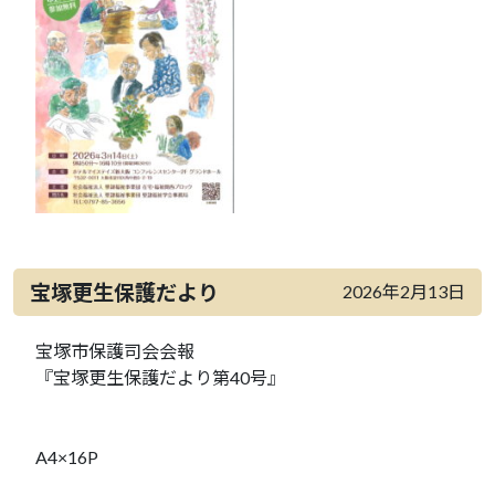
宝塚更生保護だより
2026年2月13日
宝塚市保護司会会報
『宝塚更生保護だより第40号』
A4×16P