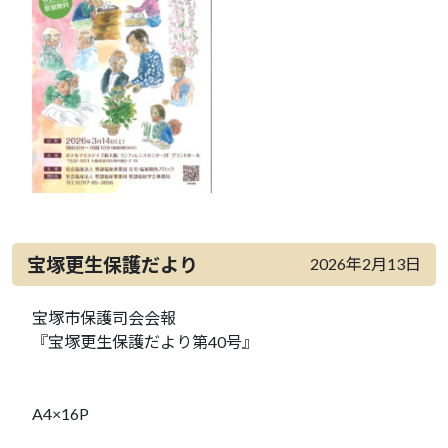
宝塚更生保護だより
2026年2月13日
宝塚市保護司会会報
『宝塚更生保護だより第40号』
A4×16P