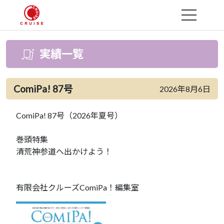
MENU
実績一覧
ComiPa! 87号
2026年8月6日
ComiPa! 87号（2026年夏号）
巻頭特集
清荒神参道へ出かけよう！
有限会社クルーズComiPa！編集室