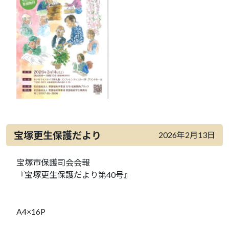
宝塚更生保護だより
2026年2月13日
宝塚市保護司会会報
『宝塚更生保護だより第40号』
A4×16P