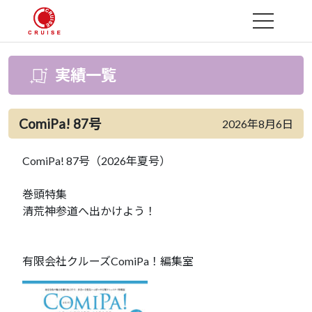
MENU
実績一覧
ComiPa! 87号
2026年8月6日
ComiPa! 87号（2026年夏号）
巻頭特集
清荒神参道へ出かけよう！
有限会社クルーズComiPa！編集室