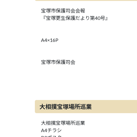
宝塚市保護司会会報
『宝塚更生保護だより第40号』
A4×16P
宝塚市保護司会
大相撲宝塚場所巡業
大相撲宝塚場所巡業
A4チラシ