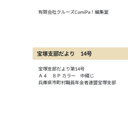
有限会社クルーズComiPa！編集室
宝塚支部だより 14号
宝塚支部だより第14号
Ａ４ ８Ｐ カラー 中綴じ
兵庫県市町村職員年金者連盟宝塚支部