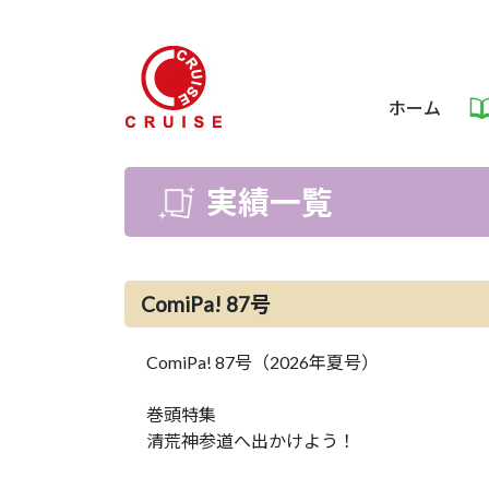
ホーム
実績一覧
ComiPa! 87号
ComiPa! 87号（2026年夏号）
巻頭特集
清荒神参道へ出かけよう！