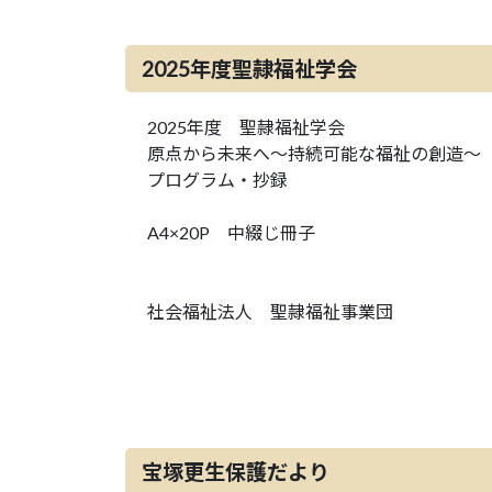
2025年度聖隷福祉学会
2025年度 聖隷福祉学会
原点から未来へ～持続可能な福祉の創造～
プログラム・抄録
A4×20P 中綴じ冊子
社会福祉法人 聖隷福祉事業団
宝塚更生保護だより