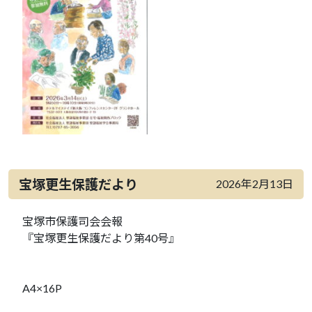
宝塚更生保護だより
2026年2月13日
宝塚市保護司会会報
『宝塚更生保護だより第40号』
A4×16P