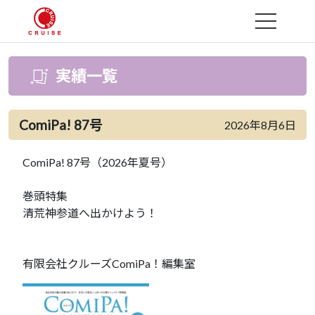
MENU
実績一覧
ComiPa! 87号
2026年8月6日
ComiPa! 87号（2026年夏号）
巻頭特集
清荒神参道へ出かけよう！
有限会社クルーズComiPa！編集室