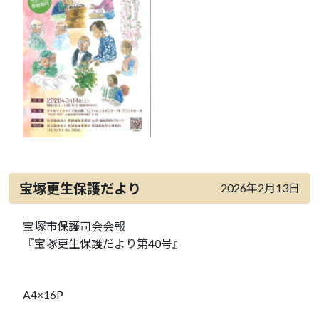
宝塚更生保護だより
2026年2月13日
宝塚市保護司会会報
『宝塚更生保護だより第40号』
A4×16P