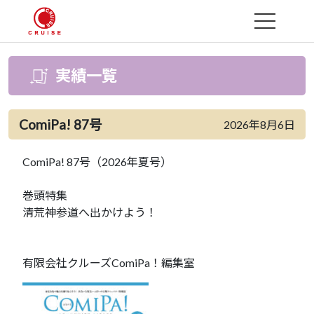
MENU
実績一覧
ComiPa! 87号
2026年8月6日
ComiPa! 87号（2026年夏号）
巻頭特集
清荒神参道へ出かけよう！
有限会社クルーズComiPa！編集室