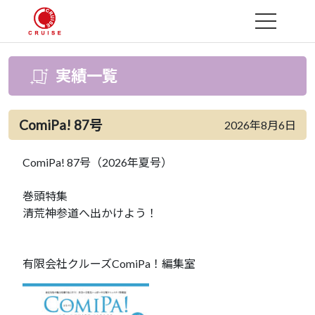
MENU
実績一覧
ComiPa! 87号
2026年8月6日
ComiPa! 87号（2026年夏号）
巻頭特集
清荒神参道へ出かけよう！
有限会社クルーズComiPa！編集室