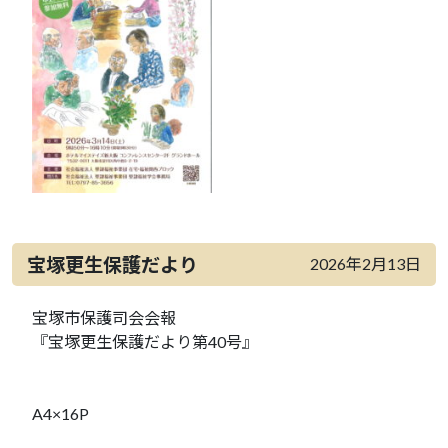
宝塚更生保護だより
2026年2月13日
宝塚市保護司会会報
『宝塚更生保護だより第40号』
A4×16P