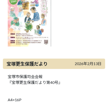
宝塚更生保護だより
2026年2月13日
宝塚市保護司会会報
『宝塚更生保護だより第40号』
A4×16P