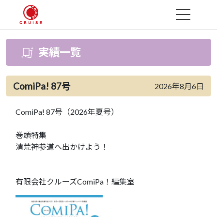
MENU
実績一覧
ComiPa! 87号
2026年8月6日
ComiPa! 87号（2026年夏号）
巻頭特集
清荒神参道へ出かけよう！
有限会社クルーズComiPa！編集室