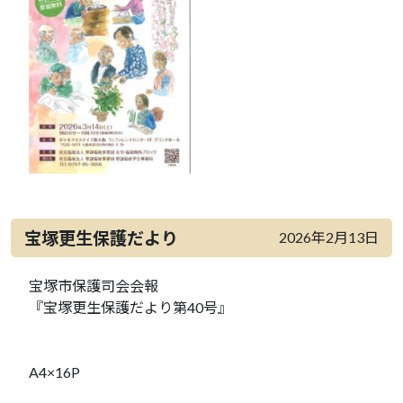
宝塚更生保護だより
2026年2月13日
宝塚市保護司会会報
『宝塚更生保護だより第40号』
A4×16P