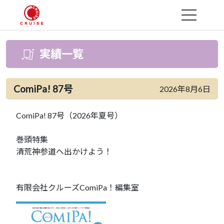
MENU
実績一覧
ComiPa! 87号
2026年8月6日
ComiPa! 87号（2026年夏号）
巻頭特集
清荒神参道へ出かけよう！
有限会社クルーズComiPa！編集室