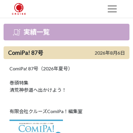
MENU
実績一覧
ComiPa! 87号
2026年8月6日
ComiPa! 87号（2026年夏号）
巻頭特集
清荒神参道へ出かけよう！
有限会社クルーズComiPa！編集室