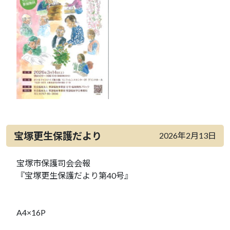
宝塚更生保護だより
2026年2月13日
宝塚市保護司会会報
『宝塚更生保護だより第40号』
A4×16P