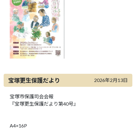
宝塚更生保護だより
2026年2月13日
宝塚市保護司会会報
『宝塚更生保護だより第40号』
A4×16P