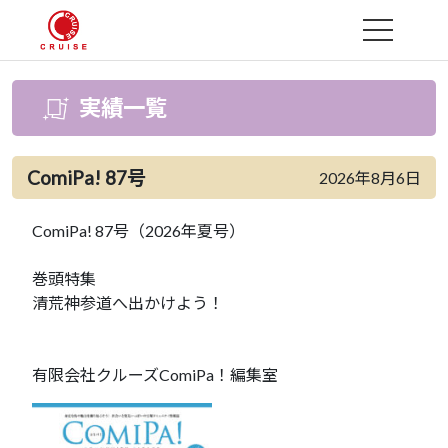
MENU
実績一覧
ComiPa! 87号
2026年8月6日
ComiPa! 87号（2026年夏号）
巻頭特集
清荒神参道へ出かけよう！
有限会社クルーズComiPa！編集室