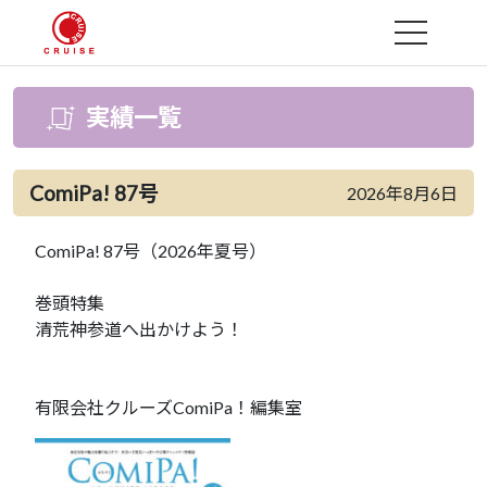
MENU
実績一覧
ComiPa! 87号
2026年8月6日
ComiPa! 87号（2026年夏号）
巻頭特集
清荒神参道へ出かけよう！
有限会社クルーズComiPa！編集室