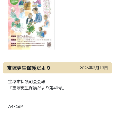
宝塚更生保護だより
2026年2月13日
宝塚市保護司会会報
『宝塚更生保護だより第40号』
A4×16P