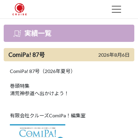
MENU
実績一覧
ComiPa! 87号
2026年8月6日
ComiPa! 87号（2026年夏号）
巻頭特集
清荒神参道へ出かけよう！
有限会社クルーズComiPa！編集室