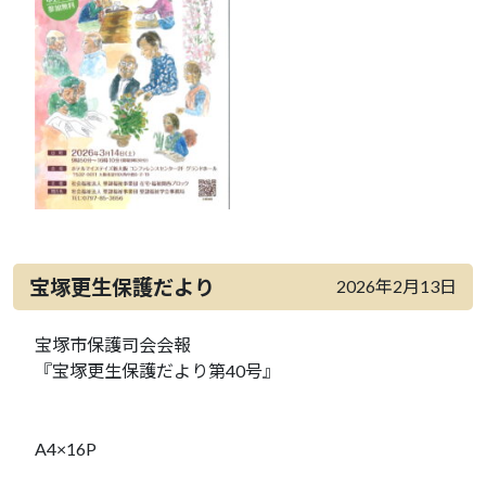
宝塚更生保護だより
2026年2月13日
宝塚市保護司会会報
『宝塚更生保護だより第40号』
A4×16P