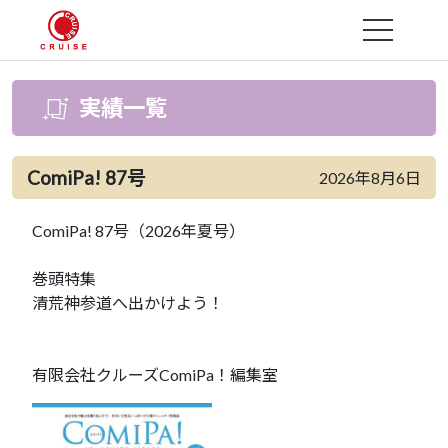
MENU
実績一覧
ComiPa! 87号
2026年8月6日
ComiPa! 87号（2026年夏号）
巻頭特集
清荒神参道へ出かけよう！
有限会社クルーズComiPa！編集室