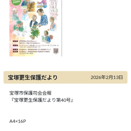
宝塚更生保護だより
2026年2月13日
宝塚市保護司会会報
『宝塚更生保護だより第40号』
A4×16P