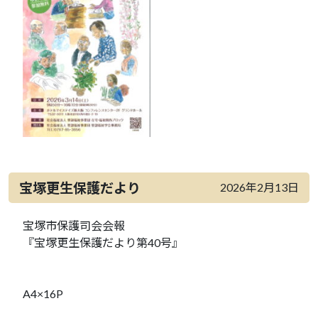
宝塚更生保護だより
2026年2月13日
宝塚市保護司会会報
『宝塚更生保護だより第40号』
A4×16P