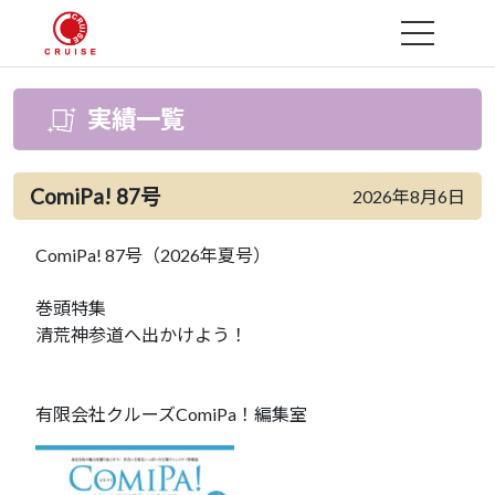
MENU
実績一覧
ComiPa! 87号
2026年8月6日
ComiPa! 87号（2026年夏号）
巻頭特集
清荒神参道へ出かけよう！
有限会社クルーズComiPa！編集室