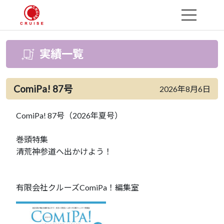
MENU
実績一覧
ComiPa! 87号
2026年8月6日
ComiPa! 87号（2026年夏号）
巻頭特集
清荒神参道へ出かけよう！
有限会社クルーズComiPa！編集室