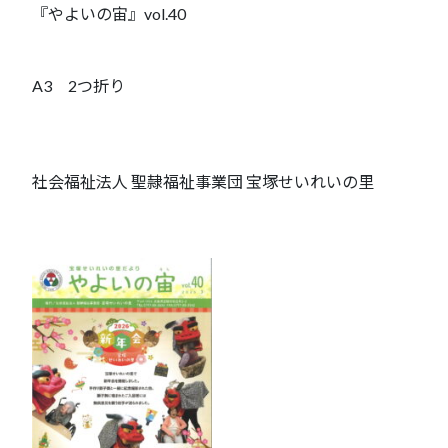
『やよいの宙』vol.40
A3 2つ折り
社会福祉法人 聖隷福祉事業団 宝塚せいれいの里