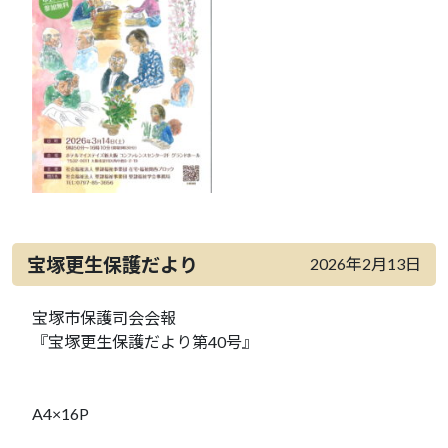
宝塚更生保護だより
2026年2月13日
宝塚市保護司会会報
『宝塚更生保護だより第40号』
A4×16P