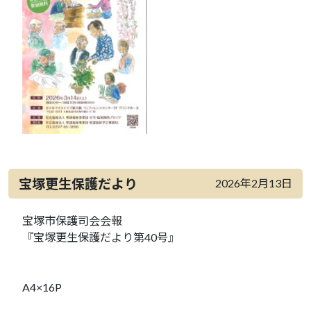
宝塚更生保護だより
2026年2月13日
宝塚市保護司会会報
『宝塚更生保護だより第40号』
A4×16P