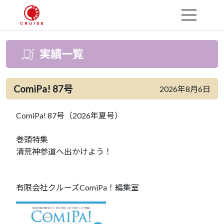
MENU
実績一覧
ComiPa! 87号
2026年8月6日
ComiPa! 87号（2026年夏号）
巻頭特集
清荒神参道へ出かけよう！
有限会社クルーズComiPa！編集室