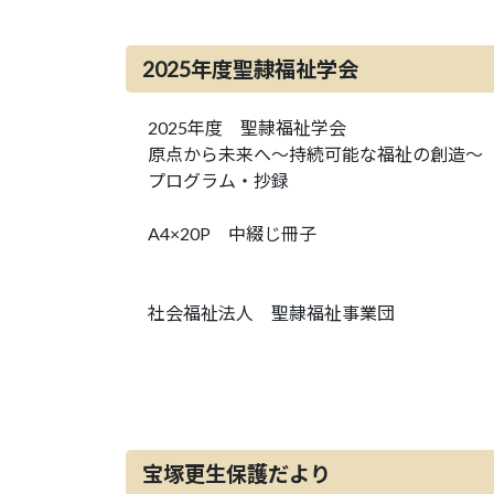
2025年度聖隷福祉学会
2025年度 聖隷福祉学会
原点から未来へ～持続可能な福祉の創造～
プログラム・抄録
A4×20P 中綴じ冊子
社会福祉法人 聖隷福祉事業団
宝塚更生保護だより