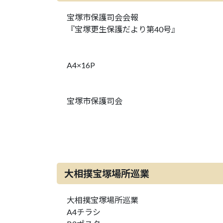
宝塚市保護司会会報
『宝塚更生保護だより第40号』
A4×16P
宝塚市保護司会
大相撲宝塚場所巡業
大相撲宝塚場所巡業
A4チラシ