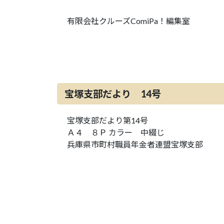
有限会社クルーズComiPa！編集室
宝塚支部だより 14号
宝塚支部だより第14号
Ａ４ ８Ｐ カラー 中綴じ
兵庫県市町村職員年金者連盟宝塚支部