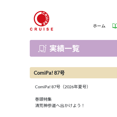
ホーム
実績一覧
ComiPa! 87号
ComiPa! 87号（2026年夏号）
巻頭特集
清荒神参道へ出かけよう！