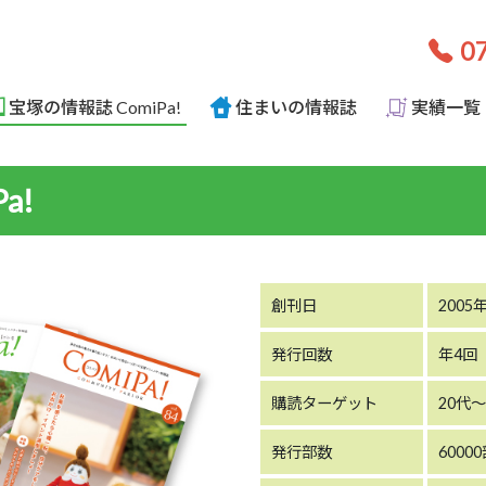
07
宝塚の情報誌 ComiPa!
住まいの情報誌
実績一覧
a!
創刊日
2005
発行回数
年4回
購読ターゲット
20代～
発行部数
6000