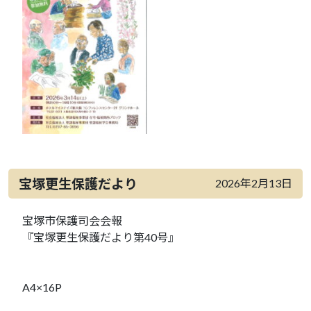
宝塚更生保護だより
2026年2月13日
宝塚市保護司会会報
『宝塚更生保護だより第40号』
A4×16P