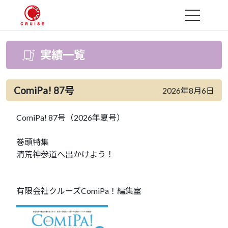
MENU
実績一覧
ComiPa! 87号
2026年8月6日
ComiPa! 87号（2026年夏号）
巻頭特集
清荒神参道へ出かけよう！
有限会社クルーズComiPa！編集室