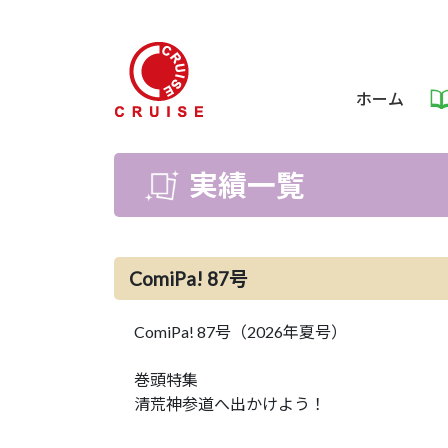
ホーム
実績一覧
ComiPa! 87号
ComiPa! 87号（2026年夏号）
巻頭特集
清荒神参道へ出かけよう！