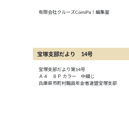
有限会社クルーズComiPa！編集室
宝塚支部だより 14号
宝塚支部だより第14号
Ａ４ ８Ｐ カラー 中綴じ
兵庫県市町村職員年金者連盟宝塚支部