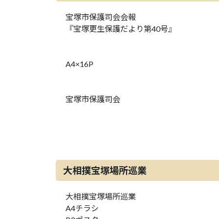
宝塚市保護司会会報
『宝塚更生保護だより第40号』
A4×16P
宝塚市保護司会
大相撲宝塚場所巡業
大相撲宝塚場所巡業
A4チラシ