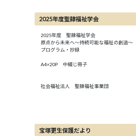
2025年度聖隷福祉学会
2025年度 聖隷福祉学会
原点から未来へ～持続可能な福祉の創造～
プログラム・抄録
A4×20P 中綴じ冊子
社会福祉法人 聖隷福祉事業団
宝塚更生保護だより